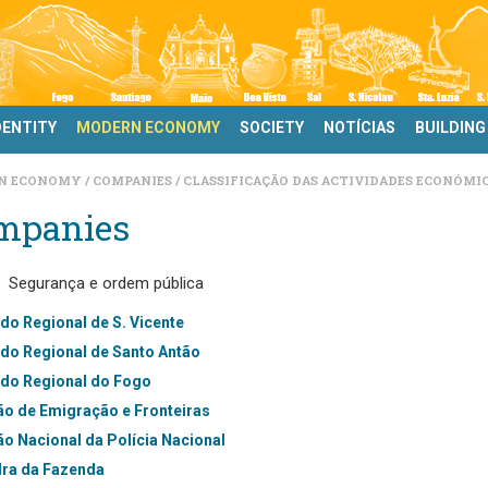
DENTITY
MODERN ECONOMY
SOCIETY
NOTÍCIAS
BUILDING
N ECONOMY
COMPANIES
CLASSIFICAÇÃO DAS ACTIVIDADES ECONÓMIC
mpanies
Segurança e ordem pública
o Regional de S. Vicente
o Regional de Santo Antão
o Regional do Fogo
ão de Emigração e Fronteiras
ão Nacional da Polícia Nacional
ra da Fazenda