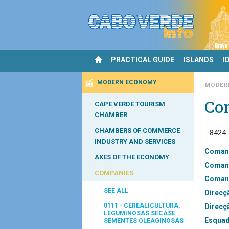
PRACTICAL GUIDE
ISLANDS
I
MODERN ECONOMY
MODER
Co
CAPE VERDE TOURISM
CHAMBER
CHAMBERS OF COMMERCE
8424
INDUSTRY AND SERVICES
Comand
AXES OF THE ECONOMY
Comand
COMPANIES
Comand
SEE ALL
Direcç
0111 - CEREALICULTURA,
Direcç
LEGUMINOSAS SECASE
Esquad
SEMENTES OLEAGINOSAS