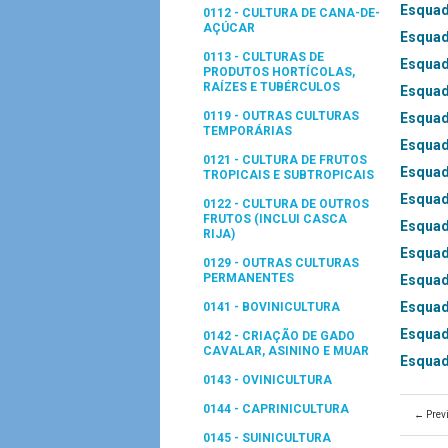
Esquad
0112 - CULTURA DE CANA-DE-
AÇÚCAR
Esquad
0113 - CULTURAS DE
Esquad
PRODUTOS HORTÍCOLAS,
RAÍZES E TUBÉRCULOS
Esquad
0119 - OUTRAS CULTURAS
Esquadr
TEMPORÁRIAS
Esquad
0121 - CULTURA DE FRUTOS
Esquad
TROPICAIS E SUBTROPICAIS
Esquad
0122 - CULTURA DE OUTROS
FRUTOS (INCLUI CASCA
Esquad
RIJA)
Esquadr
0129 - OUTRAS CULTURAS
PERMANENTES
Esquad
Esquad
0141 - BOVINICULTURA
Esquad
0142 - CRIAÇÃO DE GADO
CAVALAR, ASININO E MUAR
Esquadr
0143 - OVINICULTURA
0144 - CAPRINICULTURA
← Prev
0145 - SUINICULTURA