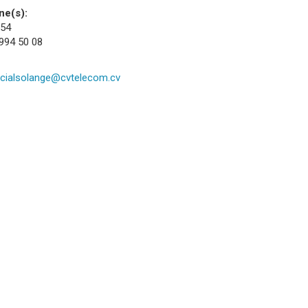
ne(s):
 54
 994 50 08
ncialsolange@cvtelecom.cv