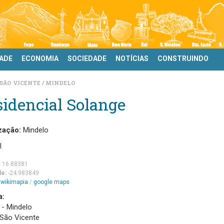
DADE
ECONOMIA
SOCIEDADE
NOTÍCIAS
CONSTRUINDO
SÃO VICENTE
MINDELO
idencial Solange
zação:
Mindelo
l
:
16.88381
de:
-24.983849
m
wikimapia
/
google maps
a:
- Mindelo
 São Vicente