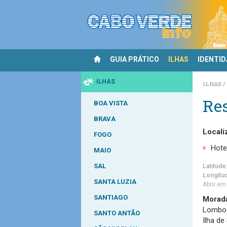
GUIA PRÁTICO
ILHAS
IDENTI
ILHAS
ILHAS
Res
BOA VISTA
BRAVA
Locali
FOGO
Hote
MAIO
SAL
Latitude
Longitu
SANTA LUZIA
Abrir e
SANTIAGO
Morad
Lombo 
SANTO ANTÃO
Ilha de