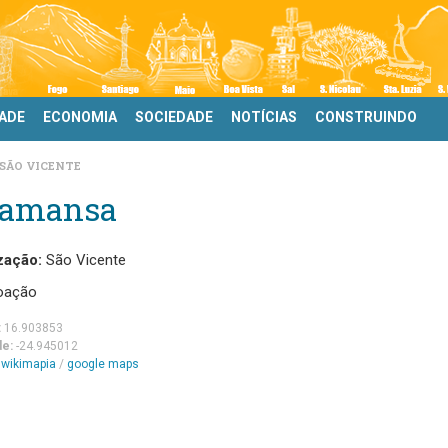
DADE
ECONOMIA
SOCIEDADE
NOTÍCIAS
CONSTRUINDO
SÃO VICENTE
lamansa
zação:
São Vicente
oação
:
16.903853
de:
-24.945012
m
wikimapia
/
google maps