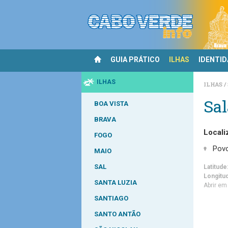
GUIA PRÁTICO
ILHAS
IDENTI
ILHAS
ILHAS
Sa
BOA VISTA
BRAVA
Locali
FOGO
Pov
MAIO
SAL
Latitude
Longitu
SANTA LUZIA
Abrir e
SANTIAGO
SANTO ANTÃO