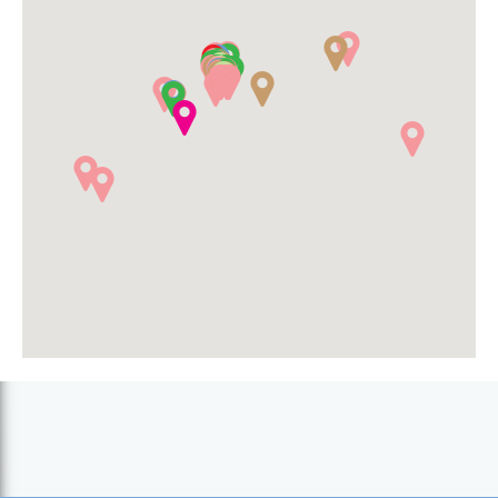
Casa Branca Boutique Hotel (Mindelo)
Casa Café Mindelo (Mindelo)
Casa Colonial (Mindelo)
Casa Comba (Mindelo)
Chez Loutcha (Mindelo)
Copacabana Condomínio (Mindelo)
Don Paco Hotel (Mindelo)
Foya Branca (São Pedro)
Holiday Houses (Mindelo)
Kira's Boutique Hotel (Mindelo)
Kretcheu – Pensão, Restaurante e Discoteca (Mindelo)
Las Rochas (Mindelo)
Lazareto Hotel (Lazareto)
Mindel Hotel (Mindelo)
Mindelo Residencial (Mindelo)
Oásis Porto Grande (Mindelo)
Paz Apartamentos (Mindelo)