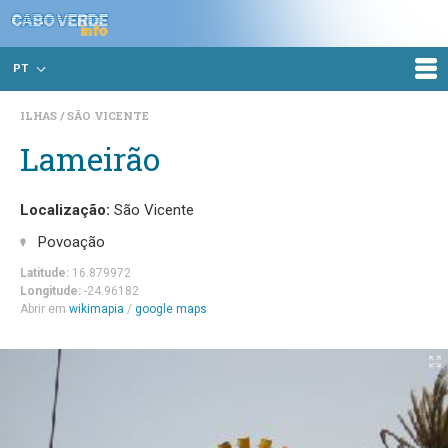
PT
ILHAS
SÃO VICENTE
Lameirão
Localização:
São Vicente
Povoação
Latitude:
16.879972
Longitude:
-24.96182
Abrir em
wikimapia
/
google maps