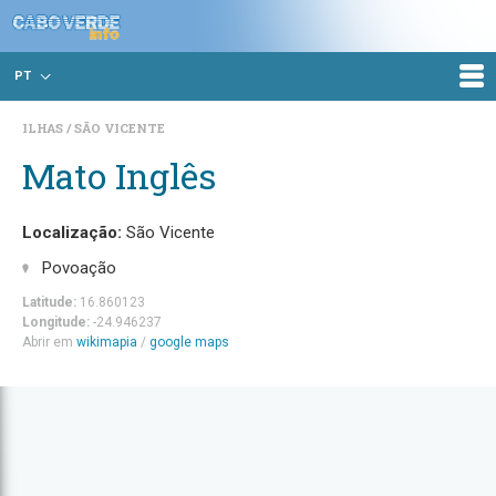
PT
ILHAS
SÃO VICENTE
Mato Inglês
Localização:
São Vicente
Povoação
Latitude:
16.860123
Longitude:
-24.946237
Abrir em
wikimapia
/
google maps