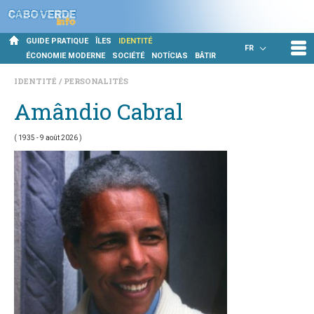
GUIDE PRATIQUE
ÎLES
IDENTITÉ
FR
ÉCONOMIE MODERNE
SOCIÉTÉ
NOTÍCIAS
BÂTIR
IDENTITÉ
PERSONALITÉS
Amândio Cabral
(
1935
- 9 août 2026 )