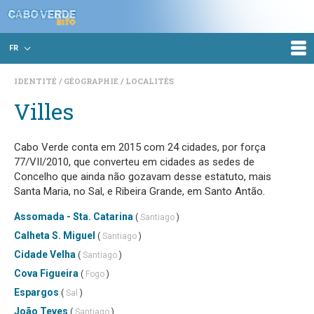
FR
IDENTITÉ
GÉOGRAPHIE
LOCALITÉS
Villes
Cabo Verde conta em 2015 com 24 cidades, por força
77/VII/2010, que converteu em cidades as sedes de
Concelho que ainda não gozavam desse estatuto, mais
Santa Maria, no Sal, e Ribeira Grande, em Santo Antão.
Assomada - Sta. Catarina
(
Santiago
)
Calheta S. Miguel
(
Santiago
)
Cidade Velha
(
Santiago
)
Cova Figueira
(
Fogo
)
Espargos
(
Sal
)
João Teves
(
Santiago
)