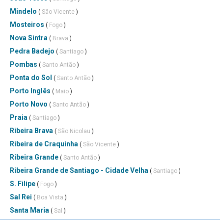
Mindelo
(
São Vicente
)
Mosteiros
(
Fogo
)
Nova Sintra
(
Brava
)
Pedra Badejo
(
Santiago
)
Pombas
(
Santo Antão
)
Ponta do Sol
(
Santo Antão
)
Porto Inglês
(
Maio
)
Porto Novo
(
Santo Antão
)
Praia
(
Santiago
)
Ribeira Brava
(
São Nicolau
)
Ribeira de Craquinha
(
São Vicente
)
Ribeira Grande
(
Santo Antão
)
Ribeira Grande de Santiago - Cidade Velha
(
Santiago
)
S. Filipe
(
Fogo
)
Sal Rei
(
Boa Vista
)
Santa Maria
(
Sal
)