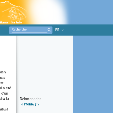
FR
bien
ans
eux
ui a été
n d’un
ndra la
Relacionados
HISTORIA
(1)
afula