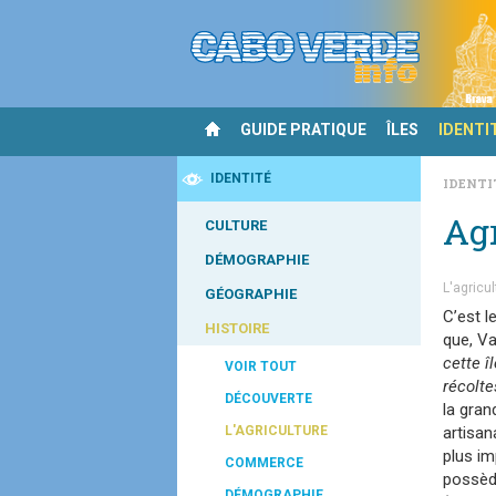
GUIDE PRATIQUE
ÎLES
IDENTI
IDENTITÉ
IDENTI
Agr
CULTURE
DÉMOGRAPHIE
L'agricul
GÉOGRAPHIE
C’est l
HISTOIRE
que, V
cette î
VOIR TOUT
récolte
DÉCOUVERTE
la gran
L'AGRICULTURE
artisan
plus im
COMMERCE
possèd
DÉMOGRAPHIE