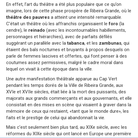
En effet, l’art du théâtre a été plus populaire que ce qu’on
imagine, lors de cette phase prospère de Ribeira Grande, où le
théâtre des pauvres
a atteint une intensité remarquable.
C’était un théâtre où les affranchis organisaient le
foro
(la
cendre), le
reinado
(avec les incontournables habillements,
personnages et hiérarchies), avec de parfaits défilés
suggérant un parallèle avec la
tabanca
, et les
zambunas
, qui
étaient des bals nocturnes et bruyants à propos desquels on
parle de femmes lascives et offertes, qui font penser à des
coutumes assez permissives, malgré le cadre moral dans
lequel on vivait à cette époque dans la ville.
Une autre manifestation théâtrale apparue au Cap Vert
pendant les temps dorés de la Ville de Ribeira Grande, aux
XVIe et XVIIe siècles, était liée à la mort des puissants, des
majorats aux grands commerçants et aux gouvernants, et elle
consistait en des mises en scène qui visaient à graver dans la
mémoire de ceux qui restaient, «tant que le monde dure», les
faits et le prestige de celui qui abandonnait la vie.
Mais c’est seulement bien plus tard, au XIXe siècle, avec les
réformes du XIXe siècle qui ont lancé en Europe une première