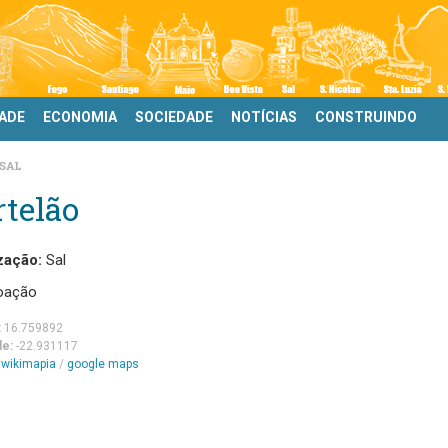
DADE
ECONOMIA
SOCIEDADE
NOTÍCIAS
CONSTRUINDO
SAL
telão
zação:
Sal
oação
:
16.759892
de:
-22.931117
m
wikimapia
/
google maps