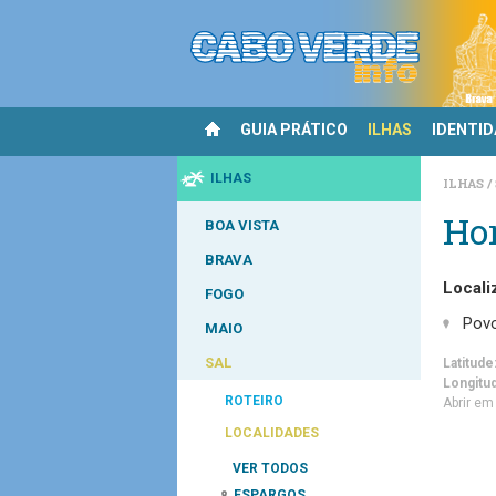
GUIA PRÁTICO
ILHAS
IDENTI
ILHAS
ILHAS
Hor
BOA VISTA
BRAVA
Locali
FOGO
Pov
MAIO
SAL
Latitude
Longitu
ROTEIRO
Abrir e
LOCALIDADES
VER TODOS
ESPARGOS