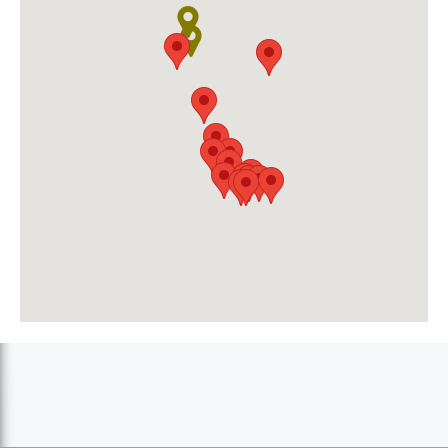
Palmeira - Olhos Azuis
Paridão
Ponta Preta Funda
Pontinha Deep
Regona
S. Antão
Âncora