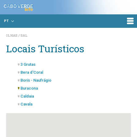
PT
ILHAS
SAL
Locais Turísticos
3 Grutas
Bera d'Coral
Boris - Naufrágio
Buracona
Caldaia
Cavala
Champignon
Choclassa Deep
Dunas
Morro de Pedra