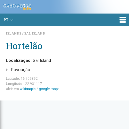
PT
ISLANDS
SAL ISLAND
Hortelão
Localização:
Sal Island
Povoação
Latitude:
16.759892
Longitude:
-22.931117
Abrir em
wikimapia
/
google maps