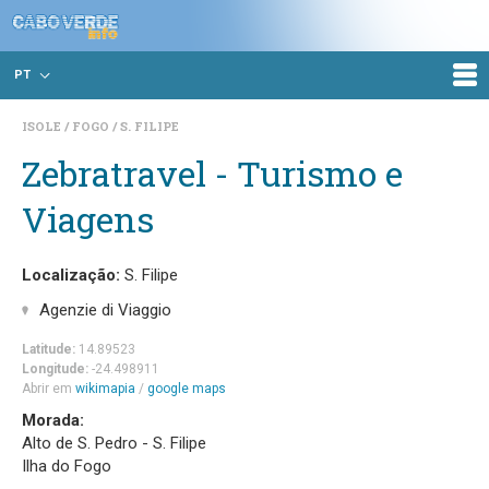
PT
ISOLE
FOGO
S. FILIPE
Zebratravel - Turismo e
Viagens
Localização:
S. Filipe
Agenzie di Viaggio
Latitude:
14.89523
Longitude:
-24.498911
Abrir em
wikimapia
/
google maps
Morada:
Alto de S. Pedro - S. Filipe
Ilha do Fogo