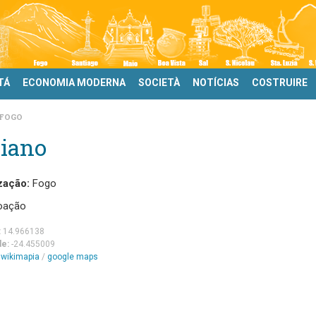
TÁ
ECONOMIA MODERNA
SOCIETÀ
NOTÍCIAS
COSTRUIRE
FOGO
liano
zação:
Fogo
oação
:
14.966138
de:
-24.455009
m
wikimapia
/
google maps