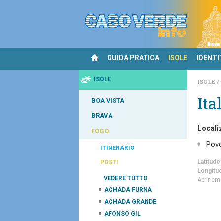
GUIDA PRATICA
ISOLE
IDENTI
ISOLE
ISOLE
Ita
BOA VISTA
BRAVA
Locali
FOGO
Pov
ITINERARIO
Latitude
POSTI
Longitu
VEDERE TUTTO
Abrir e
ACHADA FURNA
ACHADA GRANDE
AFONSO GIL