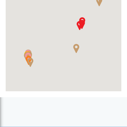
Colonial House (S. Filipe)
De Prince Pensão (S. Filipe)
Gira Lua (Mosteiros)
Luanda Residencial (S. Filipe)
Open Sky Pensão Restaurante (S. Filipe)
Pensão Adélcia (S. Filipe)
Pensão Eliane Clarice (S. Filipe)
Pensão Fátima (S. Filipe)
Pensão Las Vegas (S. Filipe)
Pensão Ngozi Nova Cidade (S. Filipe)
Pirâmide - Pensão Restaurante (Mosteiros)
Pousada Bela Vista (S. Filipe)
Residencial Girassol (S. Filipe)
Santos Pina (S. Filipe)
Savana (S. Filipe)
Tchon di Café (Mosteiros)
Tortuga Bed & Breakfast (S. Filipe)