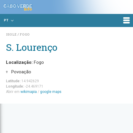
PT
ISOLE
FOGO
S. Lourenço
Localização:
Fogo
Povoação
Latitude:
14.942629
Longitude:
-24.469171
Abrir em
wikimapia
/
google maps