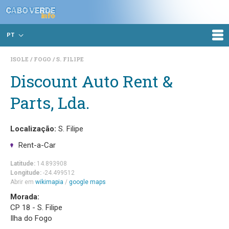
PT
ISOLE
FOGO
S. FILIPE
Discount Auto Rent &
Parts, Lda.
Localização:
S. Filipe
Rent-a-Car
Latitude:
14.893908
Longitude:
-24.499512
Abrir em
wikimapia
/
google maps
Morada:
CP 18 - S. Filipe
Ilha do Fogo