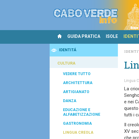
GUIDA PRATICA
ISOLE
IDENTI
IDENTITÁ
IDENTI
Lin
CULTURA
VEDERE TUTTO
Lingua C
ARCHITETTURA
La crio
ARTIGIANATO
Senghor
DANZA
e nei C
questo 
EDUCAZIONE E
tutti i 
ALFABETIZZAZIONE
GASTRONOMIA
Il creo
XV seco
LINGUA CREOLA
che pro