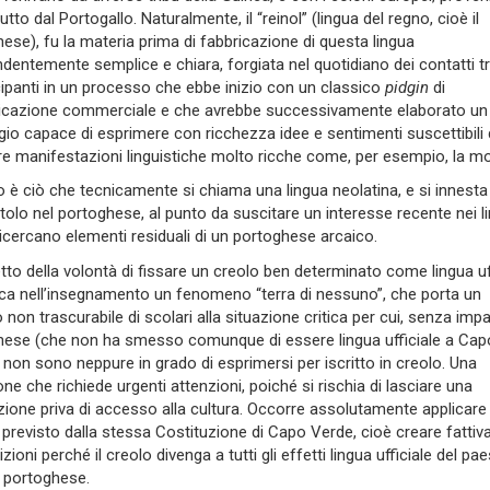
utto dal Portogallo. Naturalmente, il “reinol” (lingua del regno, cioè il
ese), fu la materia prima di fabbricazione di questa lingua
dentemente semplice e chiara, forgiata nel quotidiano dei contatti tra
cipanti in un processo che ebbe inizio con un classico
pidgin
di
cazione commerciale e che avrebbe successivamente elaborato un
gio capace di esprimere con ricchezza idee e sentimenti suscettibili 
e manifestazioni linguistiche molto ricche come, per esempio, la m
lo è ciò che tecnicamente si chiama una lingua neolatina, e si innesta
itolo nel portoghese, al punto da suscitare un interesse recente nei li
ricercano elementi residuali di un portoghese arcaico.
tto della volontà di fissare un creolo ben determinato come lingua uff
fica nell’insegnamento un fenomeno “terra di nessuno”, che porta un
non trascurabile di scolari alla situazione critica per cui, senza impar
hese (che non ha smesso comunque di essere lingua ufficiale a Cap
 non sono neppure in grado di esprimersi per iscritto in creolo. Una
one che richiede urgenti attenzioni, poiché si rischia di lasciare una
ione priva di accesso alla cultura. Occorre assolutamente applicare
previsto dalla stessa Costituzione di Capo Verde, cioè creare fatti
zioni perché il creolo divenga a tutti gli effetti lingua ufficiale del pae
l portoghese.