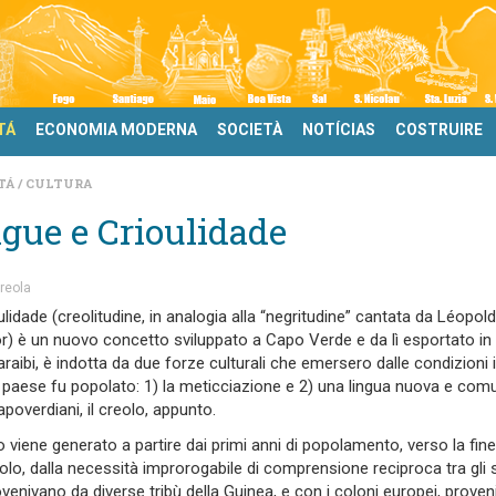
TÁ
ECONOMIA MODERNA
SOCIETÀ
NOTÍCIAS
COSTRUIRE
TÁ
CULTURA
gue e Crioulidade
reola
ulidade (creolitudine, in analogia alla “negritudine” cantata da Léopol
) è un nuovo concetto sviluppato a Capo Verde e da lì esportato in 
araibi, è indotta da due forze culturali che emersero dalle condizioni i
paese fu popolato: 1) la meticciazione e 2) una lingua nuova e com
capoverdiani, il creolo, appunto.
lo viene generato a partire dai primi anni di popolamento, verso la fine
lo, dalla necessità improrogabile di comprensione reciproca tra gli s
venivano da diverse tribù della Guinea, e con i coloni europei, proven