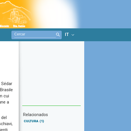
IT
d Sédar
Brasile
n cui
une a
Relacionados
 del
CULTURA
(1)
chiavi,
ienti