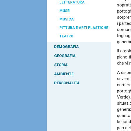
LETTERATURA
sopratt
portogh
MUSEI
sorpren
MUSICA
i parte
PITTURA E ARTI PLASTICHE
comuni
linguag
TEATRO
generar
DEMOGRAFIA
Il creo
GEOGRAFIA
pieno t
che vi 
STORIA
A dispe
AMBIENTE
si veri
PERSONALITÀ
numero 
portog
Verde),
situazi
generaz
quanto 
le condi
pari de