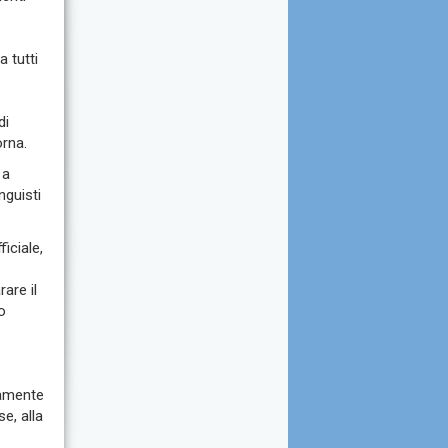
 tutti
di
orna.
 a
nguisti
iciale,
are il
o
vamente
se, alla