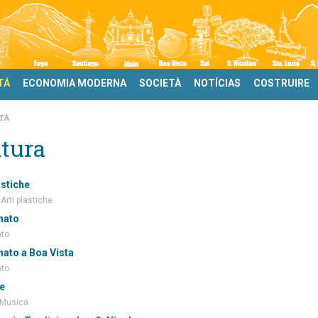
TÁ
ECONOMIA MODERNA
SOCIETÀ
NOTÍCIAS
COSTRUIRE
TÁ
tura
astiche
 Arti plastiche
nato
ato
nato a Boa Vista
ato
e
 Musica