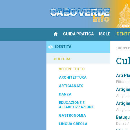
GUIDA PRATICA
ISOLE
IDENTI
IDENTITÁ
IDENTI
Cul
CULTURA
VEDERE TUTTO
Arti Pl
ARCHITETTURA
Pittura e
ARTIGIANATO
Artigia
DANZA
Artigian
EDUCAZIONE E
Artigia
ALFABETIZZAZIONE
Artigian
GASTRONOMIA
Batuqu
Danza /
LINGUA CREOLA