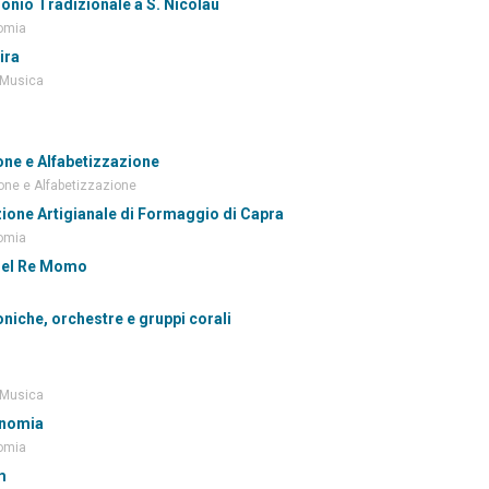
onio Tradizionale a S. Nicolau
omia
ira
 Musica
one e Alfabetizzazione
ne e Alfabetizzazione
ione Artigianale di Formaggio di Capra
omia
del Re Momo
niche, orchestre e gruppi corali
 Musica
nomia
omia
m