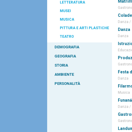
Matrim
LETTERATURA
Gastron
MUSEI
Colade
MUSICA
Danza /
PITTURA E ARTI PLASTICHE
Danza
Danza
TEATRO
Istruzi
DEMOGRAFIA
Educazio
GEOGRAFIA
Produz
Gastron
STORIA
Festa 
AMBIENTE
Danza
PERSONALITÀ
Filarmo
Musica
Funaná
Danza /
Gastro
Gastron
Landu