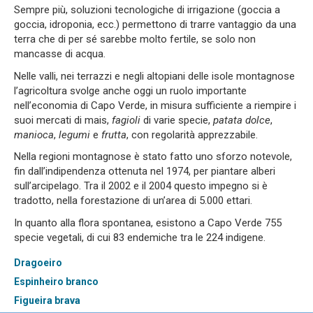
Sempre più, soluzioni tecnologiche di irrigazione (goccia a
goccia, idroponia, ecc.) permettono di trarre vantaggio da una
terra che di per sé sarebbe molto fertile, se solo non
mancasse di acqua.
Nelle valli, nei terrazzi e negli altopiani delle isole montagnose
l’agricoltura svolge anche oggi un ruolo importante
nell’economia di Capo Verde, in misura sufficiente a riempire i
suoi mercati di mais,
fagioli
di varie specie,
patata dolce
,
manioca
,
legumi
e
frutta
, con regolarità apprezzabile.
Nella regioni montagnose è stato fatto uno sforzo notevole,
fin dall’indipendenza ottenuta nel 1974, per piantare alberi
sull’arcipelago. Tra il 2002 e il 2004 questo impegno si è
tradotto, nella forestazione di un’area di 5.000 ettari.
In quanto alla flora spontanea, esistono a Capo Verde 755
specie vegetali, di cui 83 endemiche tra le 224 indigene.
Dragoeiro
Espinheiro branco
Figueira brava