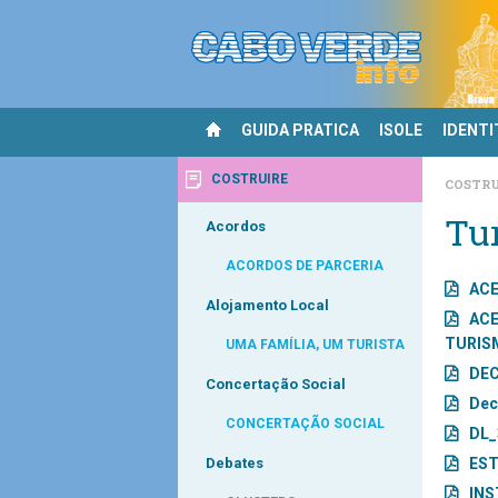
GUIDA PRATICA
ISOLE
IDENTI
COSTRUIRE
COSTRU
Tur
Acordos
ACORDOS DE PARCERIA
ACE
Alojamento Local
ACE
TURIS
UMA FAMÍLIA, UM TURISTA
DEC
Concertação Social
Dec
CONCERTAÇÃO SOCIAL
DL_
Debates
EST
INS