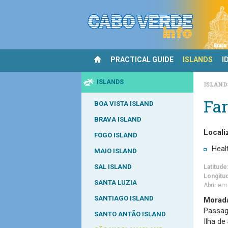
PRACTICAL GUIDE
ISLANDS
I
ISLANDS
ISLAN
Fa
BOA VISTA ISLAND
BRAVA ISLAND
Locali
FOGO ISLAND
Heal
MAIO ISLAND
SAL ISLAND
Latitude
Longitu
SANTA LUZIA
Abrir e
SANTIAGO ISLAND
Morad
Passag
SANTO ANTÃO ISLAND
Ilha de