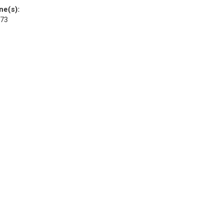
ne(s):
 73