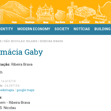
DENTITY
MODERN ECONOMY
SOCIETY
NOTÍCIAS
BUILDING
DS
SÃO NICOLAU ISLAND
RIBEIRA BRAVA
rmácia Gaby
zação:
Ribeira Brava
th
:
16.615718
de:
-24.297154
m
wikimapia
/
google maps
a:
em - Ribeira Brava
 S. Nicolau