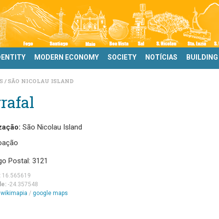
DENTITY
MODERN ECONOMY
SOCIETY
NOTÍCIAS
BUILDING
DS
SÃO NICOLAU ISLAND
rafal
zação:
São Nicolau Island
oação
go Postal: 3121
:
16.565619
de:
-24.357548
m
wikimapia
/
google maps