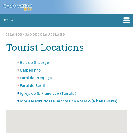
GB
ISLANDS
SÃO NICOLAU ISLAND
Tourist Locations
Baía de S. Jorge
Carbeirinho
Farol de Preguiça
Farol do Barril
Igreja de S. Francisco (Tarrafal)
Igreja Matriz Nossa Senhora do Rosário (Ribeira Brava)
Miradouro do Cachaço (Cachaço)
Montanhas do Vale da Ribeira Prata e Fragata (Ribeira da
Prata)
Monte do Alto das Cabaças