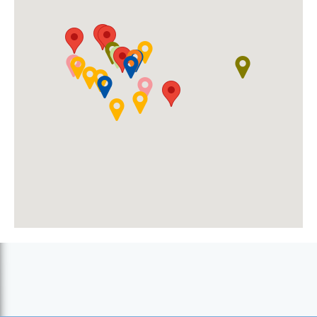
Monte Nossa Senhora da Cintinha
Orfanato Rainha Santa Isabel (Caleijão)
Parque Natural Monte Gordo
Praia Baxo Roxta
Praia da Luz
Praia de Forçado
Praia do Barril
Praia do Francês
Prainha
Ribeira Prata e Fragata
Seminário-liceu de S. Nicolau (Ribeira Brava)