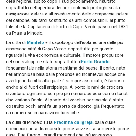
della regione, subito dopo il suo popolamento, risultato
soprattutto dell’apertura dei porti coloniali portoghesi alla
navigazione estera e all’insediamento delle compagnie inglesi
del carbone, più tardi sostituito da altri combustibili, al punto
tale che la Capitaneria di Porto di Capo Verde passò nel 1881
da Praia a Mindelo.
La città di
Mindelo
è il capoluogo dell’isola ed una delle più
dinamiche città di Capo Verde, soprattutto per quanto
riguarda la vita economica e culturale. Il motore propulsore
del suo sviluppo è stato soprattutto il
Porto Grande
,
fondamentale nella storia marittima del paese. Il porto, nato
nell’armoniosa baia dalle profonde ed incantevoli acque che
avvolgono la città alla quale è sempre associato, è famoso
anche al di fuori dell’arcipelago. Al porto le navi da crociera
diventano ogni anno sempre più numerose così come i turisti
che visitano l’isola. Al posto del vecchio porticciolo è stato
costruito pochi anni fa un
porto
da diporto, già frequentato
da numerose imbarcazioni turistiche.
La culla di Mindelo fu la
Pracinha da Igreja
, dalla quale
cominciarono a diramarsi le prime viuzze e a sorgere le prime
case. Due furono i grandi momenti che influenzarono