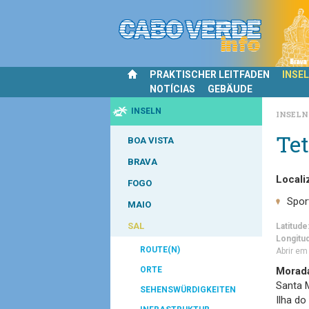
PRAKTISCHER LEITFADEN
INSE
NOTÍCIAS
GEBÄUDE
INSELN
INSEL
Tet
BOA VISTA
BRAVA
Locali
FOGO
Spor
MAIO
SAL
Latitude
Longitu
ROUTE(N)
Abrir e
ORTE
Morad
Santa 
SEHENSWÜRDIGKEITEN
Ilha do