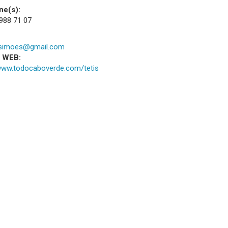
ne(s):
 988 71 07
simoes@gmail.com
a WEB:
/www.todocaboverde.com/tetis