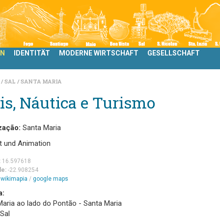
LN
IDENTITÄT
MODERNE WIRTSCHAFT
GESELLSCHAFT
N
SAL
SANTA MARIA
is, Náutica e Turismo
zação:
Santa Maria
t und Animation
:
16.597618
de:
-22.908254
m
wikimapia
/
google maps
a:
Maria ao lado do Pontão - Santa Maria
 Sal