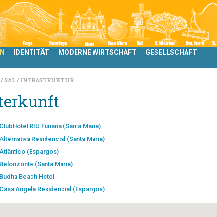
LN
IDENTITÄT
MODERNE WIRTSCHAFT
GESELLSCHAFT
N
SAL
INFRASTRUKTUR
terkunft
ClubHotel RIU Funaná (Santa Maria)
Alternativa Residencial (Santa Maria)
Atlântico (Espargos)
Belorizonte (Santa Maria)
Budha Beach Hotel
Casa Ângela Residencial (Espargos)
Dunas de Sal (Santa Maria)
Hilton Cabo Verde Sal Resort