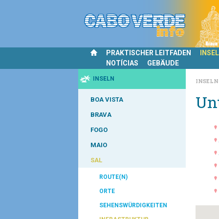
PRAKTISCHER LEITFADEN
INSE
NOTÍCIAS
GEBÄUDE
INSELN
INSEL
Un
BOA VISTA
BRAVA
FOGO
MAIO
SAL
ROUTE(N)
ORTE
SEHENSWÜRDIGKEITEN