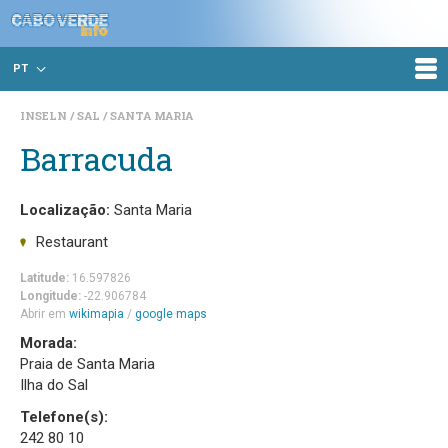
PT
INSELN
SAL
SANTA MARIA
Barracuda
Localização:
Santa Maria
Restaurant
Latitude:
16.597826
Longitude:
-22.906784
Abrir em
wikimapia
/
google maps
Morada:
Praia de Santa Maria
Ilha do Sal
Telefone(s):
242 80 10