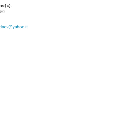
ne(s):
 50
dacv@yahoo.it