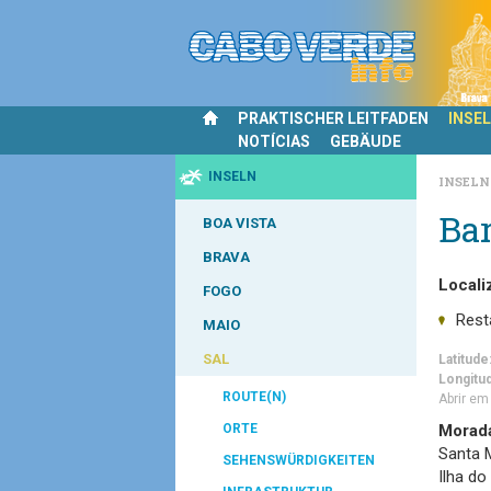
PRAKTISCHER LEITFADEN
INSE
NOTÍCIAS
GEBÄUDE
INSELN
INSEL
Bar
BOA VISTA
BRAVA
Locali
FOGO
Rest
MAIO
SAL
Latitude
Longitu
ROUTE(N)
Abrir e
ORTE
Morad
Santa M
SEHENSWÜRDIGKEITEN
Ilha do