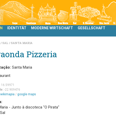
LN
IDENTITÄT
MODERNE WIRTSCHAFT
GESELLSCHAFT
N
SAL
SANTA MARIA
aonda Pizzeria
zação:
Santa Maria
aurant
:
16.59971
de:
-22.909476
m
wikimapia
/
google maps
a:
aria - Junto à discoteca "O Pirata"
 Sal