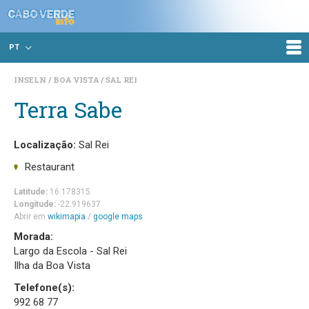
PT
INSELN
BOA VISTA
SAL REI
Terra Sabe
Localização:
Sal Rei
Restaurant
Latitude:
16.178315
Longitude:
-22.919637
Abrir em
wikimapia
/
google maps
Morada:
Largo da Escola - Sal Rei
Ilha da Boa Vista
Telefone(s):
992 68 77