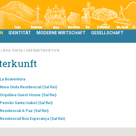
LN
IDENTITÄT
MODERNE WIRTSCHAFT
GESELLSCHAFT
N
BOA VISTA
INFRASTRUKTUR
terkunft
La Boaventura
Nova Onda Residencial (Sal Rei)
Orquídea Guest House (Sal Rei)
Pensão Santa Isabel (Sal Rei)
Residencial A Paz (Sal Rei)
Residencial Boa Esperança (Sal Rei)
Residencial Bom Sossego (Sal Rei)
Residencial Rosa Criola (Sal Rei)