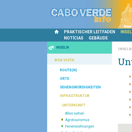
PRAKTISCHER LEITFADEN
INSE
NOTÍCIAS
GEBÄUDE
INSELN
INSEL
Un
BOA VISTA
ROUTE(N)
ORTE
SEHENSWÜRDIGKEITEN
INFRASTRUKTUR
UNTERKUNFT
Alles sehen
Agrotourismus
Ferienwohnungen