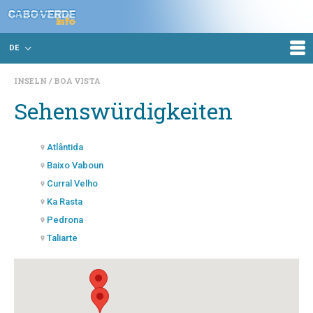
DE
INSELN
BOA VISTA
Sehenswürdigkeiten
Atlântida
Baixo Vaboun
Curral Velho
Ka Rasta
Pedrona
Taliarte