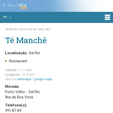
PT
INSELN
BOA VISTA
SAL REI
Té Manchê
Localização:
Sal Rei
Restaurant
Latitude:
16.174881
Longitude:
-22.91807
Abrir em
wikimapia
/
google maps
Morada:
Porto Velho - Sal Rei
Ilha da Boa Vista
Telefone(s):
991 87 84