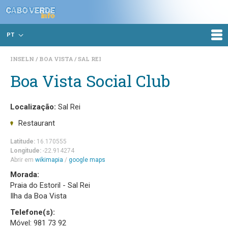
PT
INSELN
BOA VISTA
SAL REI
Boa Vista Social Club
Localização:
Sal Rei
Restaurant
Latitude:
16.170555
Longitude:
-22.914274
Abrir em
wikimapia
/
google maps
Morada:
Praia do Estoril - Sal Rei
Ilha da Boa Vista
Telefone(s):
Móvel: 981 73 92