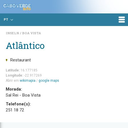
PT
INSELN
BOA VISTA
Atlântico
Restaurant
Latitude:
16.177185
Longitude:
-22.917269
Abrir em
wikimapia
/
google maps
Morada:
Sal Rei - Boa Vista
Telefone(s):
251 18 72