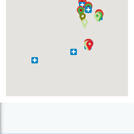
Bombeiros Voluntários (Paúl)
Caixa Económica - Agência Coculi (Coculi)
Caixa Económica - Agência Paúl - (Paúl)
Caixa Económica - Agência Porto Novo (Porto Novo)
Caixa Económica de Cabo Verde (Ribeira Grande)
Cantinho de Amizade (Ribeira Grande)
Chez Teresa (Ponta do Sol)
Clínica Reabilita (Ribeira Grande)
Clínica Rodrigues, Beatriz C. S. Alves (Porto Novo)
Comando Regional de Santo Antão
Correios - Agência Porto Novo - (Porto Novo)
Correios - Agência Coculi - (Coculi)
Correios - Agência Paúl - (Paúl)
Correios - Agência Ponta do Sol - (Ponta do Sol)
Correios - Agência Ribeira Grande - (Ribeira Grande)
Cozinha de Bento (Corda)
Delegacia de Saúde (Ponta do Sol)