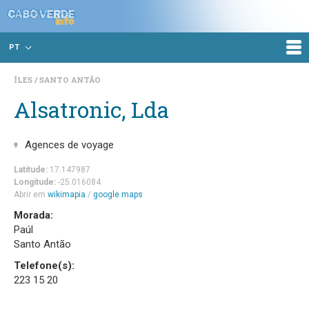
PT
ÎLES
SANTO ANTÃO
Alsatronic, Lda
Agences de voyage
Latitude:
17.147987
Longitude:
-25.016084
Abrir em
wikimapia
/
google maps
Morada:
Paúl
Santo Antão
Telefone(s):
223 15 20