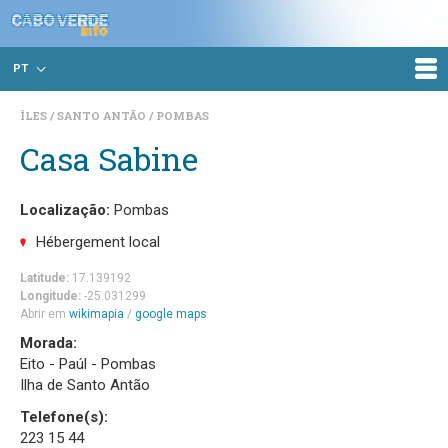
PT
ÎLES
SANTO ANTÃO
POMBAS
Casa Sabine
Localização:
Pombas
Hébergement local
Latitude:
17.139192
Longitude:
-25.031299
Abrir em
wikimapia
/
google maps
Morada:
Eito - Paúl - Pombas
Ilha de Santo Antão
Telefone(s):
223 15 44