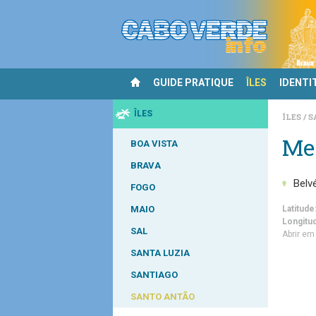
GUIDE PRATIQUE
ÎLES
IDENTI
ÎLES
ÎLES
S
Me
BOA VISTA
BRAVA
Belv
FOGO
MAIO
Latitude
Longitu
SAL
Abrir e
SANTA LUZIA
SANTIAGO
SANTO ANTÃO