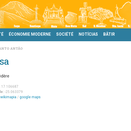
TÉ
ÉCONOMIE MODERNE
SOCIÉTÉ
NOTÍCIAS
BÂTIR
ANTO ANTÃO
sa
édère
:
17.106687
de:
-25.063379
m
wikimapia
/
google maps