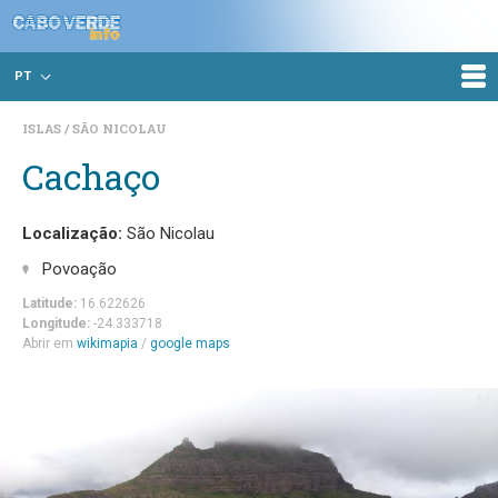
PT
ISLAS
SÃO NICOLAU
Cachaço
Localização:
São Nicolau
Povoação
Latitude:
16.622626
Longitude:
-24.333718
Abrir em
wikimapia
/
google maps