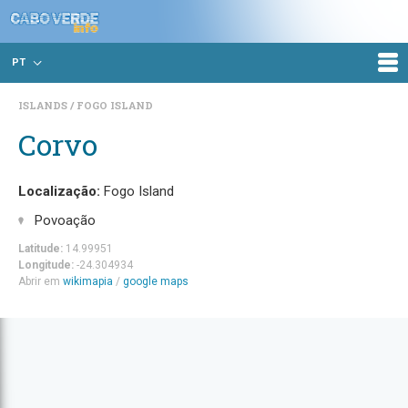
PT
ISLANDS
FOGO ISLAND
Corvo
Localização:
Fogo Island
Povoação
Latitude:
14.99951
Longitude:
-24.304934
Abrir em
wikimapia
/
google maps