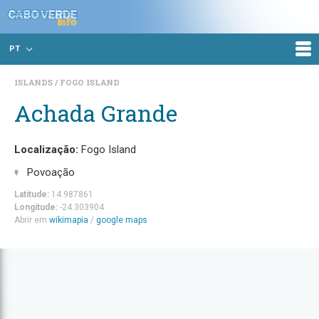
PT
ISLANDS
FOGO ISLAND
Achada Grande
Localização:
Fogo Island
Povoação
Latitude:
14.987861
Longitude:
-24.303904
Abrir em
wikimapia
/
google maps