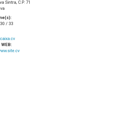
va Sintra, C.P. 71
ava
ne(s):
30 / 33
caixa.cv
a WEB:
www.site.cv