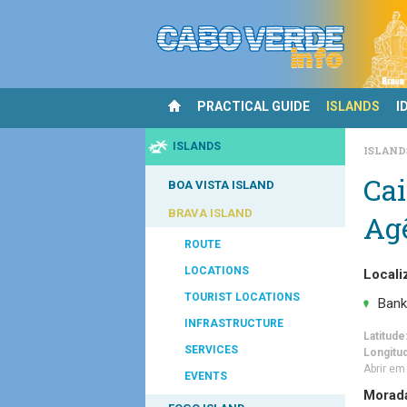
PRACTICAL GUIDE
ISLANDS
I
ISLANDS
ISLAN
Cai
BOA VISTA ISLAND
BRAVA ISLAND
Ag
ROUTE
LOCATIONS
Locali
TOURIST LOCATIONS
Bank
INFRASTRUCTURE
Latitude
SERVICES
Longitu
Abrir e
EVENTS
Morad