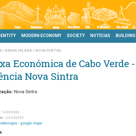
DENTITY
MODERN ECONOMY
SOCIETY
NOTÍCIAS
BUILDING
DS
BRAVA ISLAND
NOVA SINTRA
xa Económica de Cabo Verde -
ência Nova Sintra
zação:
Nova Sintra
:
14.869498
de:
-24.695093
m
wikimapia
/
google maps
a: