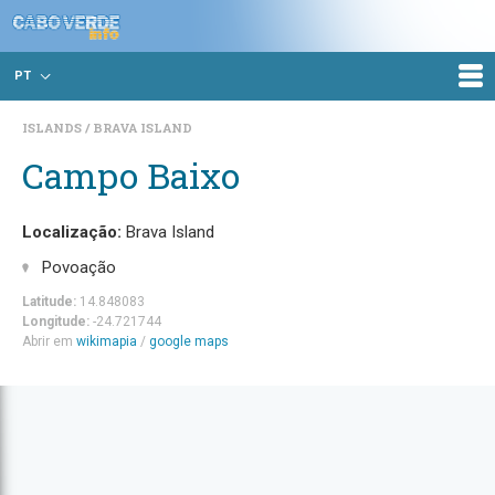
PT
ISLANDS
BRAVA ISLAND
Campo Baixo
Localização:
Brava Island
Povoação
Latitude:
14.848083
Longitude:
-24.721744
Abrir em
wikimapia
/
google maps