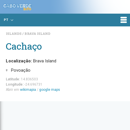
PT
ISLANDS
BRAVA ISLAND
Cachaço
Localização:
Brava Island
Povoação
Latitude:
14.836503
Longitude:
-24.696731
Abrir em
wikimapia
/
google maps