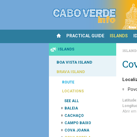
PRACTICAL GUIDE
ISLANDS
I
ISLANDS
ISLAN
Co
BOA VISTA ISLAND
BRAVA ISLAND
Locali
ROUTE
Pov
LOCATIONS
Latitude
SEE ALL
Longitu
BALEIA
Abrir e
CACHAÇO
CAMPO BAIXO
COVA JOANA