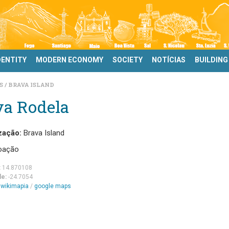
DENTITY
MODERN ECONOMY
SOCIETY
NOTÍCIAS
BUILDING
DS
BRAVA ISLAND
va Rodela
zação:
Brava Island
oação
:
14.870108
de:
-24.7054
m
wikimapia
/
google maps