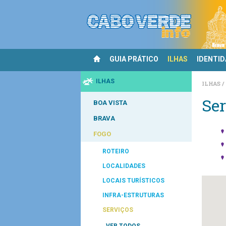
GUIA PRÁTICO
ILHAS
IDENTI
ILHAS
ILHAS
Ser
BOA VISTA
BRAVA
FOGO
ROTEIRO
LOCALIDADES
LOCAIS TURÍSTICOS
INFRA-ESTRUTURAS
SERVIÇOS