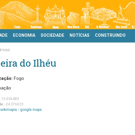
DADE
ECONOMIA
SOCIEDADE
NOTÍCIAS
CONSTRUINDO
FOGO
eira do Ilhéu
zação:
Fogo
oação
:
15.036483
de:
-24.376023
m
wikimapia
/
google maps