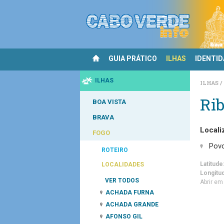
GUIA PRÁTICO
ILHAS
IDENTI
ILHAS
ILHAS
Rib
BOA VISTA
BRAVA
Locali
FOGO
Pov
ROTEIRO
Latitude
LOCALIDADES
Longitu
VER TODOS
Abrir e
ACHADA FURNA
ACHADA GRANDE
AFONSO GIL