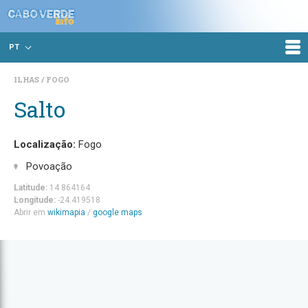
PT
ILHAS
FOGO
Salto
Localização:
Fogo
Povoação
Latitude:
14.864164
Longitude:
-24.419518
Abrir em
wikimapia
/
google maps